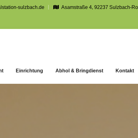
station-sulzbach.de
Asamstraße 4, 92237 Sulzbach-R
nt
Einrichtung
Abhol & Bringdienst
Kontakt