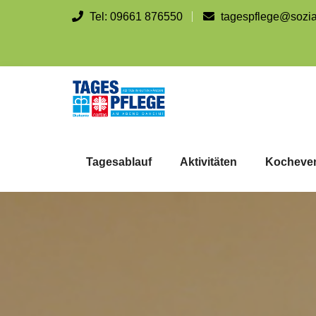
Tel: 09661 876550
tagespflege@sozial
Tagesablauf
Aktivitäten
Kocheve