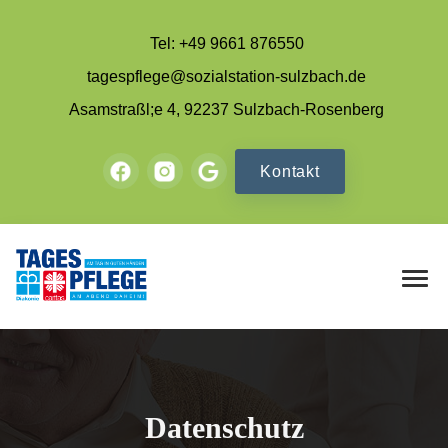
Tel: +49 9661 876550
tagespflege@sozialstation-sulzbach.de
Asamstraßl;e 4, 92237 Sulzbach-Rosenberg
Kontakt
Datenschutz